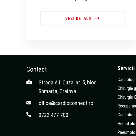
VEZI DETALII
Servicii
Contact
Cardiologi
Strada A.I. Cuza, nr. 5, bloc
Chirurgie 
Romarta, Craiova
Chirurgie 
office@cardioconnect.ro
Recuperar
0722 477 700
Cardiologi
Hematolo
Pneumolo