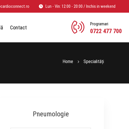
@cardioconnect.ro
Lun - Vin: 12:00 - 20:00 / Inchis in weekend
Programari
lă
Contact
0722 477 700
Home
Specialități
Pneumologie