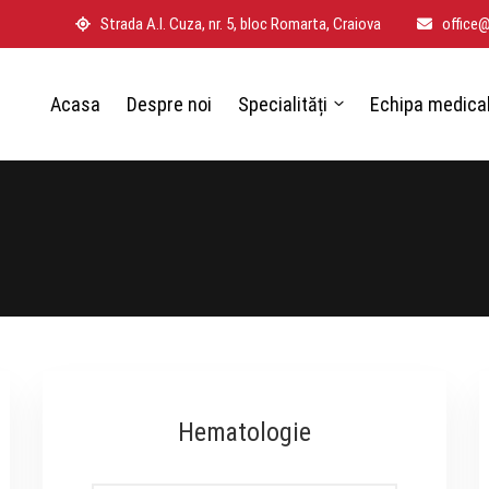
Strada A.I. Cuza, nr. 5, bloc Romarta, Craiova
office
Acasa
Despre noi
Specialități
Echipa medica
Hematologie