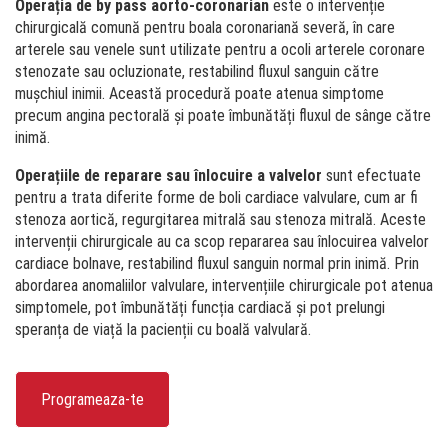
Operația de by pass aorto-coronarian
este o intervenție
chirurgicală comună pentru boala coronariană severă, în care
arterele sau venele sunt utilizate pentru a ocoli arterele coronare
stenozate sau ocluzionate, restabilind fluxul sanguin către
mușchiul inimii. Această procedură poate atenua simptome
precum angina pectorală și poate îmbunătăți fluxul de sânge către
inimă.
Operațiile de reparare sau înlocuire a valvelor
sunt efectuate
pentru a trata diferite forme de boli cardiace valvulare, cum ar fi
stenoza aortică, regurgitarea mitrală sau stenoza mitrală. Aceste
intervenții chirurgicale au ca scop repararea sau înlocuirea valvelor
cardiace bolnave, restabilind fluxul sanguin normal prin inimă. Prin
abordarea anomaliilor valvulare, intervențiile chirurgicale pot atenua
simptomele, pot îmbunătăți funcția cardiacă și pot prelungi
speranța de viață la pacienții cu boală valvulară.
Programeaza-te